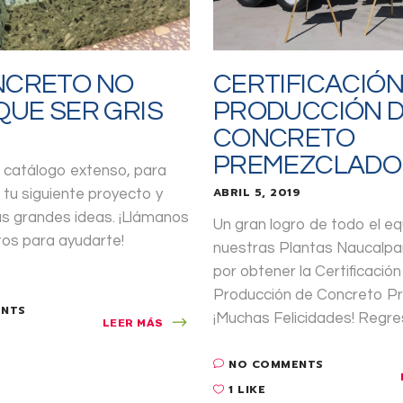
NCRETO NO
CERTIFICACIÓN
QUE SER GRIS
PRODUCCIÓN 
CONCRETO
9
PREMEZCLADO
catálogo extenso, para
ABRIL 5, 2019
 tu siguiente proyecto y
us grandes ideas. ¡Llámanos
Un gran logro de todo el e
tos para ayudarte!
nuestras Plantas Naucalpa
por obtener la Certificación
Producción de Concreto P
ENTS
¡Muchas Felicidades! Regres
LEER MÁS
NO COMMENTS
1 LIKE