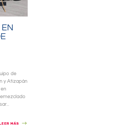
 EN
DE
quipo de
n y Atizapán
 en
remezclado
ar...
LEER MÁS