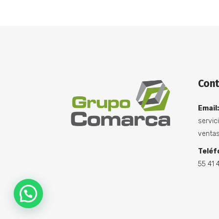
Cont
Email:
servic
venta
Teléf
55 41 