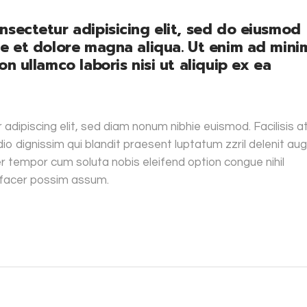
nsectetur adipisicing elit, sed do eiusmod
re et dolore magna aliqua. Ut enim ad mini
n ullamco laboris nisi ut aliquip ex ea
adipiscing elit, sed diam nonum nibhie euismod. Facilisis a
io dignissim qui blandit praesent luptatum zzril delenit au
iber tempor cum soluta nobis eleifend option congue nihil
 facer possim assum.