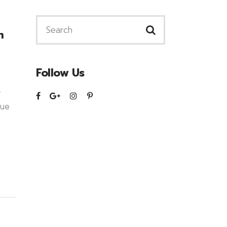
m
Follow Us
t
gue