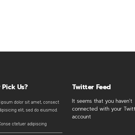
 Pick Us?
Twitter Feed
It seems that you haven't
ipsum dolor sit amet, consect
connected with your Twit
ipisicing elit, sed do eiusmod.
account
Conse ctetuer adipiscing