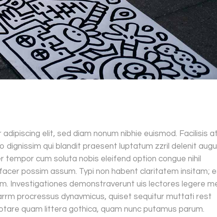
adipiscing elit, sed diam nonum nibhie euismod. Facilisis a
o dignissim qui blandit praesent luptatum zzril delenit aug
iber tempor cum soluta nobis eleifend option congue nihil
facer possim assum. Typi non habent claritatem insitam; e
atem. Investigationes demonstraverunt uis lectores legere m
etiarrm procressus dynavmicus, quiset sequitur muttati rest
tare quam littera gothica, quam nunc putamus parum.