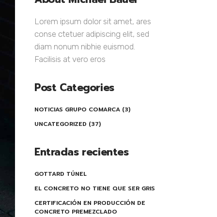
Lorem ipsum dolor sit amet, ares
conse ctetuer adipiscing elit, sed
diam nonum nibhie euismod.
Facilisis at vero eros
Post Categories
NOTICIAS GRUPO COMARCA
(3)
UNCATEGORIZED
(37)
Entradas recientes
GOTTARD TÚNEL
EL CONCRETO NO TIENE QUE SER GRIS
CERTIFICACIÓN EN PRODUCCIÓN DE
CONCRETO PREMEZCLADO