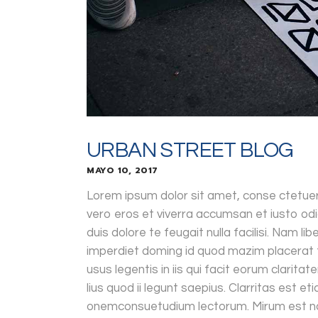
URBAN STREET BLOG
MAYO 10, 2017
Lorem ipsum dolor sit amet, conse ctetuer 
vero eros et viverra accumsan et iusto odi
duis dolore te feugait nulla facilisi. Nam l
imperdiet doming id quod mazim placerat 
usus legentis in iis qui facit eorum clarit
lius quod ii legunt saepius. Clarritas est 
onemconsuetudium lectorum. Mirum est no